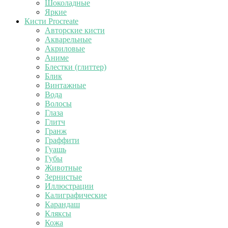
Шоколадные
Яркие
Кисти Procreate
Авторские кисти
Акварельные
Акриловые
Аниме
Блестки (глиттер)
Блик
Винтажные
Вода
Волосы
Глаза
Глитч
Гранж
Граффити
Гуашь
Губы
Животные
Зернистые
Иллюстрации
Калиграфические
Карандаш
Кляксы
Кожа