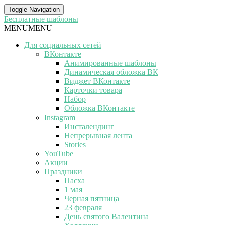
Toggle Navigation
Бесплатные шаблоны
MENU
MENU
Для социальных сетей
ВКонтакте
Анимированные шаблоны
Динамическая обложка ВК
Виджет ВКонтакте
Карточки товара
Набор
Обложка ВКонтакте
Instagram
Инсталендинг
Непрерывная лента
Stories
YouTube
Акции
Праздники
Пасха
1 мая
Черная пятница
23 февраля
День святого Валентина