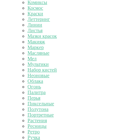
Комиксы
Космос
Краски
Леттеринг
Линии
Листья
Мазки красок
Макияж
Маркер
Масляные
Мел
Мультики
Набор кистей
Неоновые
Облака
Огонь
Палитра
Перья
Пиксельные
Полутона
Портретные
Растения
Ресницы
Ретро
Ручка