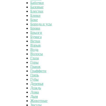
Бабочки
Базовые
Блестки
Блики
Боке
Борода и усы
Брови
Брызги
Бумага
Ветки
Взрыв
Вода
Волосы
Глаза
Горы
Гранж
Граффити
Грязь
Губы
Деревья
Дождь
Дома
Дым
Животные
Звезды