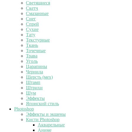
Светящиеся
Скетч
Смазанные
Снег
Спрей
Сухие
Тату
Текстурные
Ткань
Точечные
Трава
Уголь
Царапины
Чернила
Шерсть (мех)
Штамп
Штрихи
Шум
Эффекты
Японский стиль
Photoshop
Эффекты и экшены
Кисти Photoshop
Акварельные
Аниме