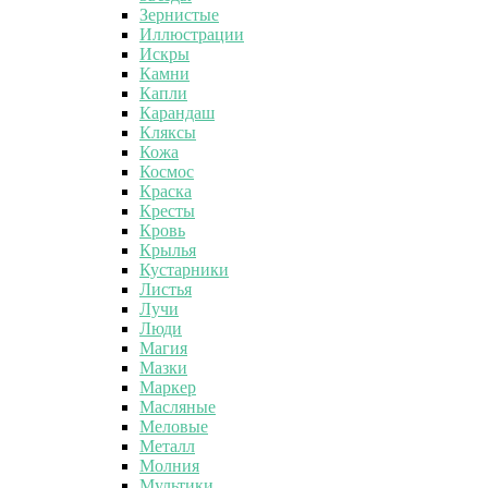
Зернистые
Иллюстрации
Искры
Камни
Капли
Карандаш
Кляксы
Кожа
Космос
Краска
Кресты
Кровь
Крылья
Кустарники
Листья
Лучи
Люди
Магия
Мазки
Маркер
Масляные
Меловые
Металл
Молния
Мультики