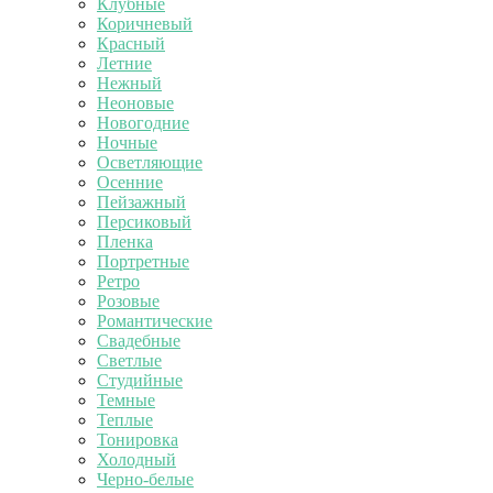
Клубные
Коричневый
Красный
Летние
Нежный
Неоновые
Новогодние
Ночные
Осветляющие
Осенние
Пейзажный
Персиковый
Пленка
Портретные
Ретро
Розовые
Романтические
Свадебные
Светлые
Студийные
Темные
Теплые
Тонировка
Холодный
Черно-белые