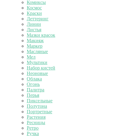
Комиксы
Космос
Краски
Леттеринг
Линии
Листья
Мазки красок
Макияж
Маркер
Масляные
Мел
Мультики
Набор кистей
Неоновые
Облака
Огонь
Палитра
Перья
Пиксельные
Полутона
Портретные
Растения
Ресницы
Ретро
Ручка