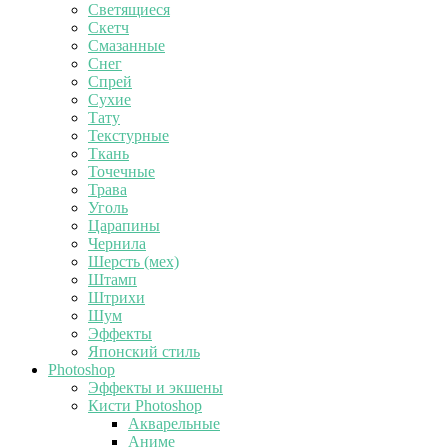
Светящиеся
Скетч
Смазанные
Снег
Спрей
Сухие
Тату
Текстурные
Ткань
Точечные
Трава
Уголь
Царапины
Чернила
Шерсть (мех)
Штамп
Штрихи
Шум
Эффекты
Японский стиль
Photoshop
Эффекты и экшены
Кисти Photoshop
Акварельные
Аниме