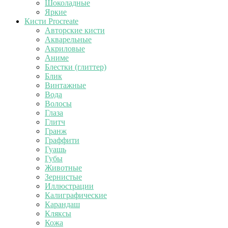
Шоколадные
Яркие
Кисти Procreate
Авторские кисти
Акварельные
Акриловые
Аниме
Блестки (глиттер)
Блик
Винтажные
Вода
Волосы
Глаза
Глитч
Гранж
Граффити
Гуашь
Губы
Животные
Зернистые
Иллюстрации
Калиграфические
Карандаш
Кляксы
Кожа