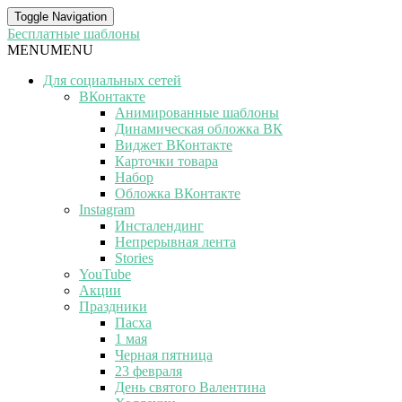
Toggle Navigation
Бесплатные шаблоны
MENU
MENU
Для социальных сетей
ВКонтакте
Анимированные шаблоны
Динамическая обложка ВК
Виджет ВКонтакте
Карточки товара
Набор
Обложка ВКонтакте
Instagram
Инсталендинг
Непрерывная лента
Stories
YouTube
Акции
Праздники
Пасха
1 мая
Черная пятница
23 февраля
День святого Валентина