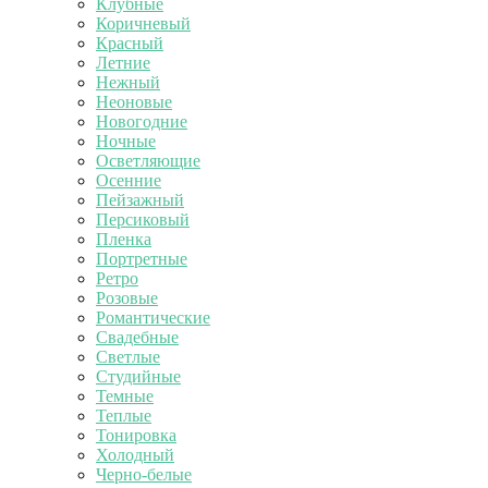
Клубные
Коричневый
Красный
Летние
Нежный
Неоновые
Новогодние
Ночные
Осветляющие
Осенние
Пейзажный
Персиковый
Пленка
Портретные
Ретро
Розовые
Романтические
Свадебные
Светлые
Студийные
Темные
Теплые
Тонировка
Холодный
Черно-белые