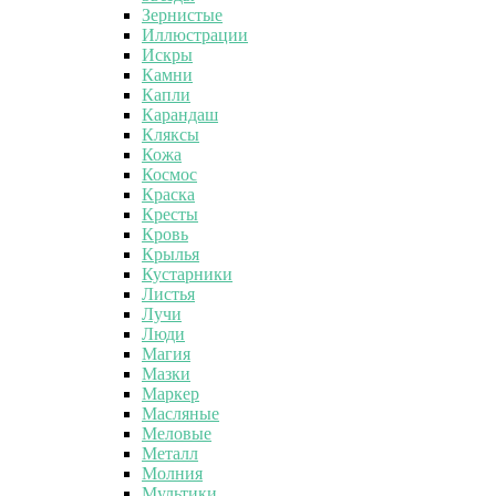
Зернистые
Иллюстрации
Искры
Камни
Капли
Карандаш
Кляксы
Кожа
Космос
Краска
Кресты
Кровь
Крылья
Кустарники
Листья
Лучи
Люди
Магия
Мазки
Маркер
Масляные
Меловые
Металл
Молния
Мультики