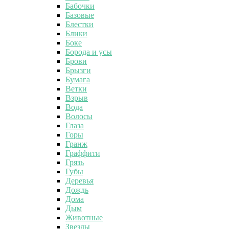
Бабочки
Базовые
Блестки
Блики
Боке
Борода и усы
Брови
Брызги
Бумага
Ветки
Взрыв
Вода
Волосы
Глаза
Горы
Гранж
Граффити
Грязь
Губы
Деревья
Дождь
Дома
Дым
Животные
Звезды