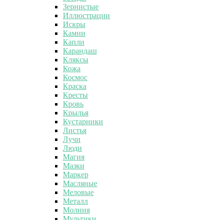
Зернистые
Иллюстрации
Искры
Камни
Капли
Карандаш
Кляксы
Кожа
Космос
Краска
Кресты
Кровь
Крылья
Кустарники
Листья
Лучи
Люди
Магия
Мазки
Маркер
Масляные
Меловые
Металл
Молния
Мультики