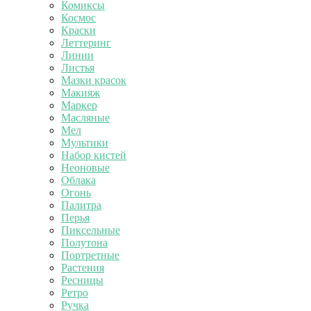
Комиксы
Космос
Краски
Леттеринг
Линии
Листья
Мазки красок
Макияж
Маркер
Масляные
Мел
Мультики
Набор кистей
Неоновые
Облака
Огонь
Палитра
Перья
Пиксельные
Полутона
Портретные
Растения
Ресницы
Ретро
Ручка