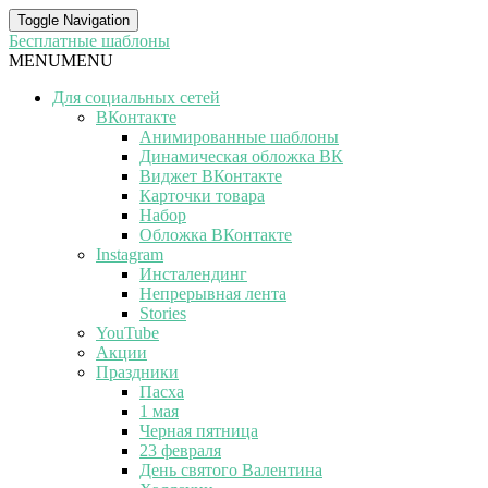
Toggle Navigation
Бесплатные шаблоны
MENU
MENU
Для социальных сетей
ВКонтакте
Анимированные шаблоны
Динамическая обложка ВК
Виджет ВКонтакте
Карточки товара
Набор
Обложка ВКонтакте
Instagram
Инсталендинг
Непрерывная лента
Stories
YouTube
Акции
Праздники
Пасха
1 мая
Черная пятница
23 февраля
День святого Валентина