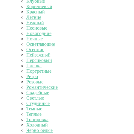
Клубные
Коричневый
Красный
Летние
Нежный
Неоновые
Новогодние
Ночные
Осветляющие
Осенние
Пейзажный
Персиковый
Пленка
Портретные
Ретро
Розовые
Романтические
Свадебные
Светлые
Студийные
Темные
Теплые
Тонировка
Холодный
Черно-белые