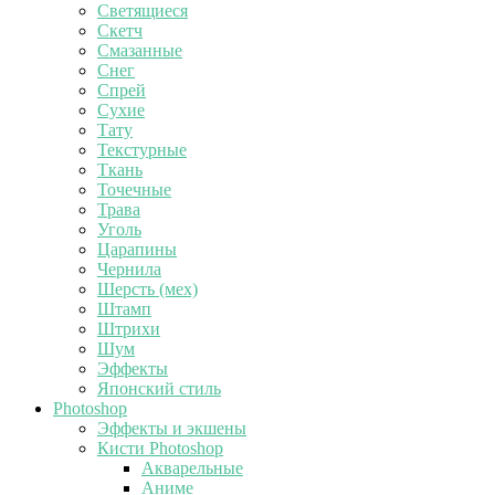
Светящиеся
Скетч
Смазанные
Снег
Спрей
Сухие
Тату
Текстурные
Ткань
Точечные
Трава
Уголь
Царапины
Чернила
Шерсть (мех)
Штамп
Штрихи
Шум
Эффекты
Японский стиль
Photoshop
Эффекты и экшены
Кисти Photoshop
Акварельные
Аниме