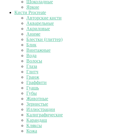
Шоколадные
Яркие
Кисти Procreate
Авторские кисти
Акварельные
Акриловые
Аниме
Блестки (глиттер)
Блик
Винтажные
Вода
Волосы
Глаза
Глитч
Гранж
Граффити
Гуашь
Губы
Животные
Зернистые
Иллюстрации
Калиграфические
Карандаш
Кляксы
Кожа