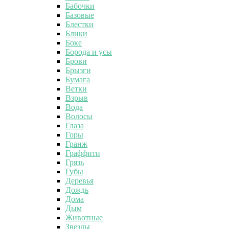
Бабочки
Базовые
Блестки
Блики
Боке
Борода и усы
Брови
Брызги
Бумага
Ветки
Взрыв
Вода
Волосы
Глаза
Горы
Гранж
Граффити
Грязь
Губы
Деревья
Дождь
Дома
Дым
Животные
Звезды