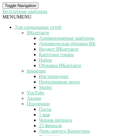
Toggle Navigation
Бесплатные шаблоны
MENU
MENU
Для социальных сетей
ВКонтакте
Анимированные шаблоны
Динамическая обложка ВК
Виджет ВКонтакте
Карточки товара
Набор
Обложка ВКонтакте
Instagram
Инсталендинг
Непрерывная лента
Stories
YouTube
Акции
Праздники
Пасха
1 мая
Черная пятница
23 февраля
День святого Валентина