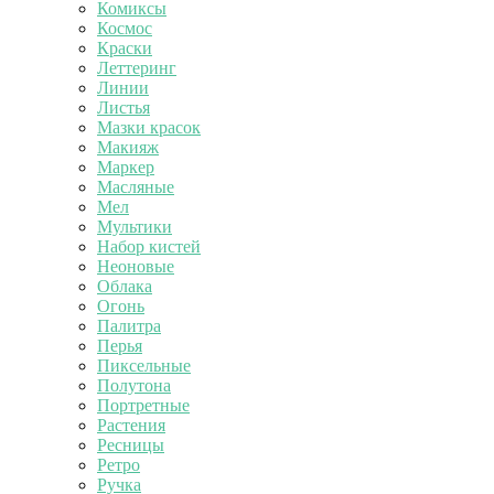
Комиксы
Космос
Краски
Леттеринг
Линии
Листья
Мазки красок
Макияж
Маркер
Масляные
Мел
Мультики
Набор кистей
Неоновые
Облака
Огонь
Палитра
Перья
Пиксельные
Полутона
Портретные
Растения
Ресницы
Ретро
Ручка