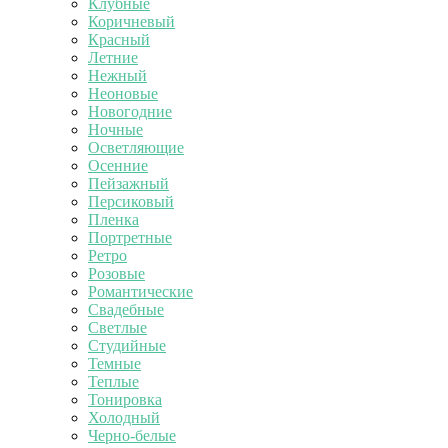
Клубные
Коричневый
Красный
Летние
Нежный
Неоновые
Новогодние
Ночные
Осветляющие
Осенние
Пейзажный
Персиковый
Пленка
Портретные
Ретро
Розовые
Романтические
Свадебные
Светлые
Студийные
Темные
Теплые
Тонировка
Холодный
Черно-белые