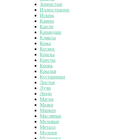
Зернистые
Иллюстрации
Искры
Камни
Капли
Карандаш
Кляксы
Кожа
Космос
Краска
Кресты
Кровь
Крылья
Кустарники
Листья
Лучи
Люди
Магия
Мазки
Маркер
Масляные
Меловые
Металл
Молния
Мультики