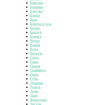
Бабочки
Базовые
Блестки
Блики
Боке
Борода и усы
Брови
Брызги
Бумага
Ветки
Взрыв
Вода
Волосы
Глаза
Горы
Гранж
Граффити
Грязь
Губы
Деревья
Дождь
Дома
Дым
Животные
Звезды