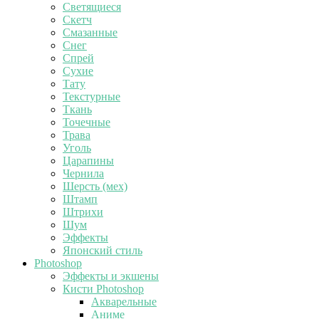
Светящиеся
Скетч
Смазанные
Снег
Спрей
Сухие
Тату
Текстурные
Ткань
Точечные
Трава
Уголь
Царапины
Чернила
Шерсть (мех)
Штамп
Штрихи
Шум
Эффекты
Японский стиль
Photoshop
Эффекты и экшены
Кисти Photoshop
Акварельные
Аниме