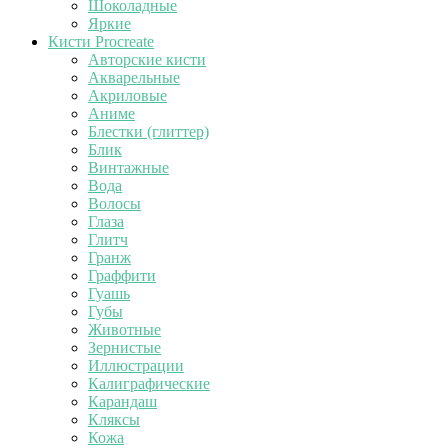
Шоколадные
Яркие
Кисти Procreate
Авторские кисти
Акварельные
Акриловые
Аниме
Блестки (глиттер)
Блик
Винтажные
Вода
Волосы
Глаза
Глитч
Гранж
Граффити
Гуашь
Губы
Животные
Зернистые
Иллюстрации
Калиграфические
Карандаш
Кляксы
Кожа