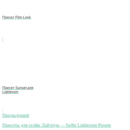
Пресет Film Look
Пресет Sunset для
Lightroom
Навигация
Предыдущий
по
Пресеты для селфи Лайтрум — Selfie Lightroom Presets