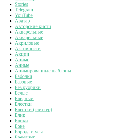
Stories
Telegram
YouTube
Аватар
Авторские кисти
Акварельные
Акварельные
Акриловые
Активности
Акции
Аниме
Аниме
Анимированные шаблоны
Бабочки
Базовые
Без рубрики
Белые
Бледный
Блестки
Блестки (глиттер)
Блик
Блики
Боке
Борода и усы
Брендинг