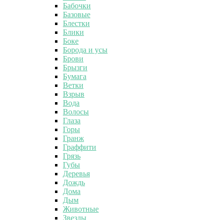
Бабочки
Базовые
Блестки
Блики
Боке
Борода и усы
Брови
Брызги
Бумага
Ветки
Взрыв
Вода
Волосы
Глаза
Горы
Гранж
Граффити
Грязь
Губы
Деревья
Дождь
Дома
Дым
Животные
Звезды