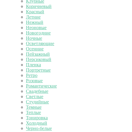
Клубные
Коричневый
Красный
Летние
Нежный
Неоновые
Новогодние
Ночные
Осветляющие
Осенние
Пейзажный
Персиковый
Пленка
Портретные
Ретро
Розовые
Романтические
Свадебные
Светлые
Студийные
Темные
Теплые
Тонировка
Холодный
Черно-белые