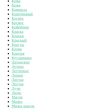
Кожа
Кожа
Комиксы
Коричневый
Космос
Космос
Кофейные
Краска
Краски
Красный
Кресты
Кровь
Крылья
Кустарники
Латинские
Летние
Леттеринг
Линии
Листья
Листья
Лучи
Люди
Магия
Мазки
Мазки красок