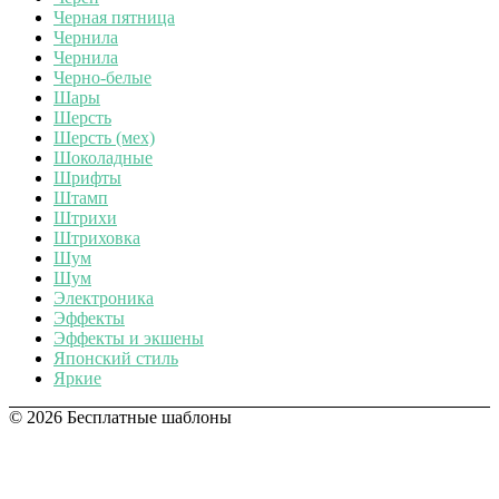
Черная пятница
Чернила
Чернила
Черно-белые
Шары
Шерсть
Шерсть (мех)
Шоколадные
Шрифты
Штамп
Штрихи
Штриховка
Шум
Шум
Электроника
Эффекты
Эффекты и экшены
Японский стиль
Яркие
© 2026 Бесплатные шаблоны