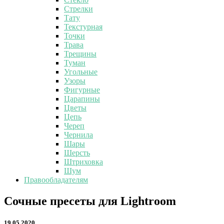
Стрелки
Тату
Текстурная
Точки
Трава
Трещины
Туман
Угольные
Узоры
Фигурные
Царапины
Цветы
Цепь
Череп
Чернила
Шары
Шерсть
Штриховка
Шум
Правообладателям
Сочные
Сочные пресеты для Lightroom
пресеты
для
19.05.2020