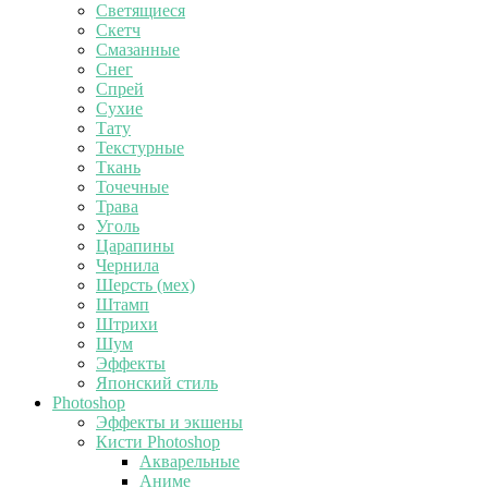
Светящиеся
Скетч
Смазанные
Снег
Спрей
Сухие
Тату
Текстурные
Ткань
Точечные
Трава
Уголь
Царапины
Чернила
Шерсть (мех)
Штамп
Штрихи
Шум
Эффекты
Японский стиль
Photoshop
Эффекты и экшены
Кисти Photoshop
Акварельные
Аниме