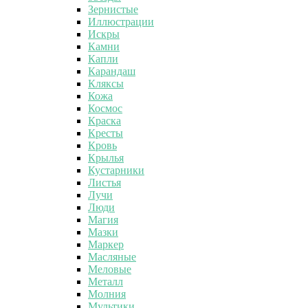
Зернистые
Иллюстрации
Искры
Камни
Капли
Карандаш
Кляксы
Кожа
Космос
Краска
Кресты
Кровь
Крылья
Кустарники
Листья
Лучи
Люди
Магия
Мазки
Маркер
Масляные
Меловые
Металл
Молния
Мультики