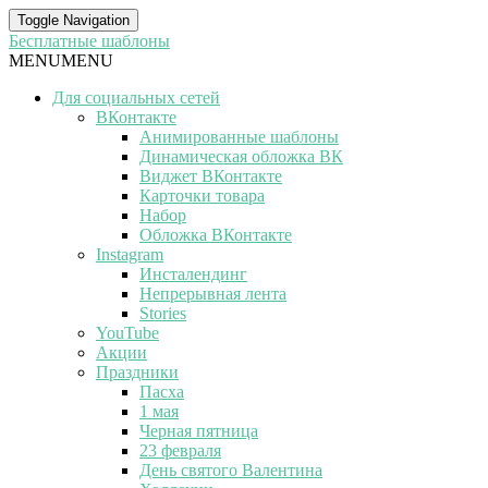
Toggle Navigation
Бесплатные шаблоны
MENU
MENU
Для социальных сетей
ВКонтакте
Анимированные шаблоны
Динамическая обложка ВК
Виджет ВКонтакте
Карточки товара
Набор
Обложка ВКонтакте
Instagram
Инсталендинг
Непрерывная лента
Stories
YouTube
Акции
Праздники
Пасха
1 мая
Черная пятница
23 февраля
День святого Валентина