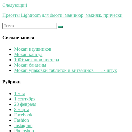
записям
Следующий
Пресеты Lightroom для бьюти: маникюр, макияж, прически
Искать:
Найти
Свежие записи
Мокап наушников
Мокап капсул
100+ мокапов постера
Мокап банданы
Мокап упаковки таблеток и витаминов — 17 штук
Рубрики
1 мая
1 сентября
23 февраля
8 марта
Facebook
Fashion
Instagram
Photoshop