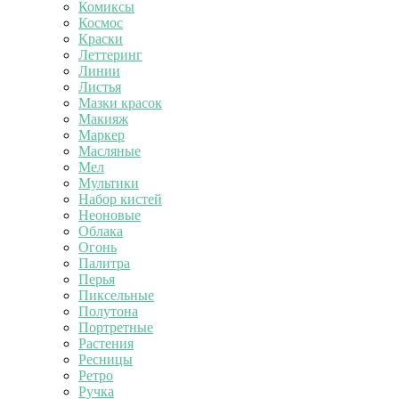
Комиксы
Космос
Краски
Леттеринг
Линии
Листья
Мазки красок
Макияж
Маркер
Масляные
Мел
Мультики
Набор кистей
Неоновые
Облака
Огонь
Палитра
Перья
Пиксельные
Полутона
Портретные
Растения
Ресницы
Ретро
Ручка