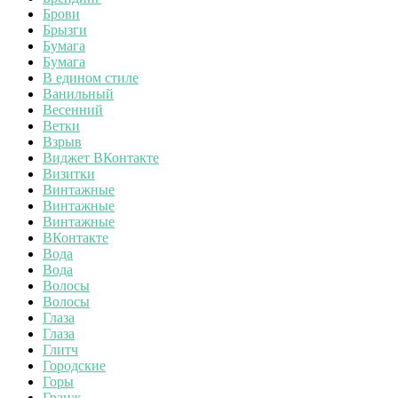
Брови
Брызги
Бумага
Бумага
В едином стиле
Ванильный
Весенний
Ветки
Взрыв
Виджет ВКонтакте
Визитки
Винтажные
Винтажные
Винтажные
ВКонтакте
Вода
Вода
Волосы
Волосы
Глаза
Глаза
Глитч
Городские
Горы
Гранж