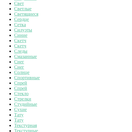
Свет
Светлые
Светящиеся
Сердце
Сетка
Силуэты
Синие
Скетч
Скетч
Следы
Смазанные
Снег
Снег
Солнце
Спортивные
Спрей
Спрей
Стекло
Стрелки
Студийные
Сухие
Тату
Тату
Текстурная
Текстурные