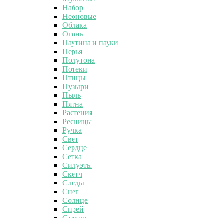
Набор
Неоновые
Облака
Огонь
Паутина и пауки
Перья
Полутона
Потеки
Птицы
Пузыри
Пыль
Пятна
Растения
Ресницы
Ручка
Свет
Сердце
Сетка
Силуэты
Скетч
Следы
Снег
Солнце
Спрей
Стекло