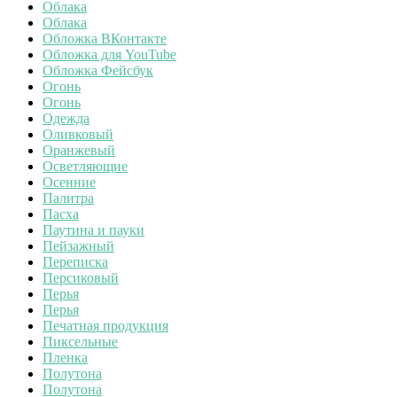
Облака
Облака
Обложка ВКонтакте
Обложка для YouTube
Обложка Фейсбук
Огонь
Огонь
Одежда
Оливковый
Оранжевый
Осветляющие
Осенние
Палитра
Пасха
Паутина и пауки
Пейзажный
Переписка
Персиковый
Перья
Перья
Печатная продукция
Пиксельные
Пленка
Полутона
Полутона