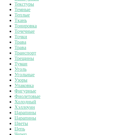
Текстуры
Темные
Теплые
Ткань
Тонировка
Точечные
Точки
Трава
Трава
Транспорт
Трещины
Туман
Уголь
Угольные
Узоры
Упаковка
Фигурные
Фиолетовые
Холодный
Хэллоуин
Царапины
Царапины
Цветы
Цепь
Череп