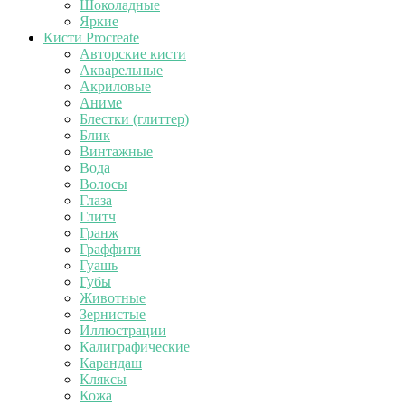
Шоколадные
Яркие
Кисти Procreate
Авторские кисти
Акварельные
Акриловые
Аниме
Блестки (глиттер)
Блик
Винтажные
Вода
Волосы
Глаза
Глитч
Гранж
Граффити
Гуашь
Губы
Животные
Зернистые
Иллюстрации
Калиграфические
Карандаш
Кляксы
Кожа