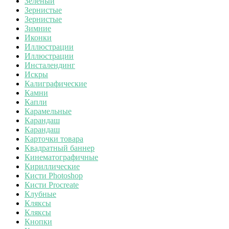
Зеленый
Зернистые
Зернистые
Зимние
Иконки
Иллюстрации
Иллюстрации
Инсталендинг
Искры
Калиграфические
Камни
Капли
Карамельные
Карандаш
Карандаш
Карточки товара
Квадратный баннер
Кинематографичные
Кириллические
Кисти Photoshop
Кисти Procreate
Клубные
Кляксы
Кляксы
Кнопки