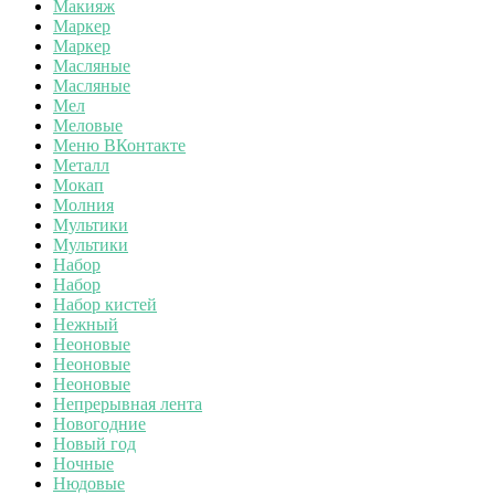
Макияж
Маркер
Маркер
Масляные
Масляные
Мел
Меловые
Меню ВКонтакте
Металл
Мокап
Молния
Мультики
Мультики
Набор
Набор
Набор кистей
Нежный
Неоновые
Неоновые
Неоновые
Непрерывная лента
Новогодние
Новый год
Ночные
Нюдовые