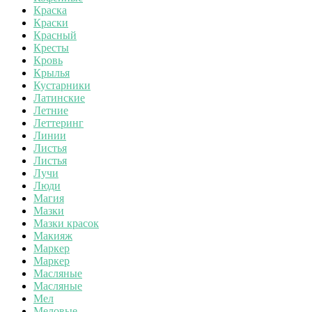
Краска
Краски
Красный
Кресты
Кровь
Крылья
Кустарники
Латинские
Летние
Леттеринг
Линии
Листья
Листья
Лучи
Люди
Магия
Мазки
Мазки красок
Макияж
Маркер
Маркер
Масляные
Масляные
Мел
Меловые