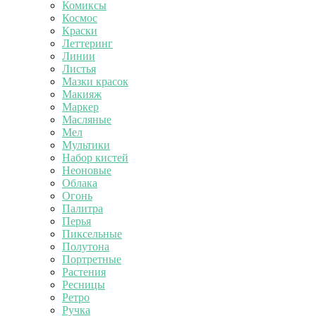
Комиксы
Космос
Краски
Леттеринг
Линии
Листья
Мазки красок
Макияж
Маркер
Масляные
Мел
Мультики
Набор кистей
Неоновые
Облака
Огонь
Палитра
Перья
Пиксельные
Полутона
Портретные
Растения
Ресницы
Ретро
Ручка