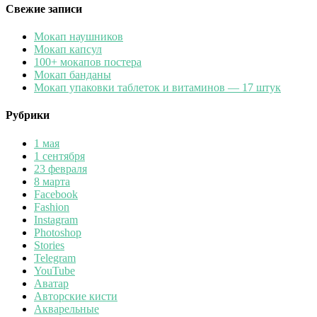
Свежие записи
Мокап наушников
Мокап капсул
100+ мокапов постера
Мокап банданы
Мокап упаковки таблеток и витаминов — 17 штук
Рубрики
1 мая
1 сентября
23 февраля
8 марта
Facebook
Fashion
Instagram
Photoshop
Stories
Telegram
YouTube
Аватар
Авторские кисти
Акварельные