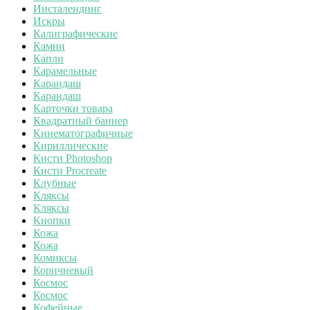
Инсталендинг
Искры
Калиграфические
Камни
Капли
Карамельные
Карандаш
Карандаш
Карточки товара
Квадратный баннер
Кинематографичные
Кириллические
Кисти Photoshop
Кисти Procreate
Клубные
Кляксы
Кляксы
Кнопки
Кожа
Кожа
Комиксы
Коричневый
Космос
Космос
Кофейные