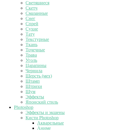
Светящиеся
Скетч
Смазанные
Снег
Спрей
Сухие
Тату
Текстурные
Ткань
Точечные
Трава
Уголь
Царапины
Чернила
Шерсть (мех)
Штамп
Штрихи
Шум
Эффекты
Японский стиль
Photoshop
Эффекты и экшены
Кисти Photoshop
Акварельные
Аниме