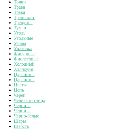
Точки
Трава
Трава
Транспорт
Трещины
Туман
Уголь
Угольные
Узоры
Упаковка
Фигурные
Фиолетовые
Холодный
Хэллоуин
Царапины
Царапины
Цветы
Цепь
Череп
Черная пятница
Чернила
Чернила
Черно-белые
Шары
Шерсть