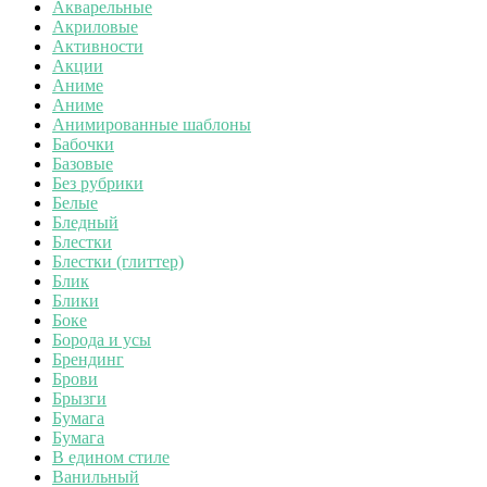
Акварельные
Акриловые
Активности
Акции
Аниме
Аниме
Анимированные шаблоны
Бабочки
Базовые
Без рубрики
Белые
Бледный
Блестки
Блестки (глиттер)
Блик
Блики
Боке
Борода и усы
Брендинг
Брови
Брызги
Бумага
Бумага
В едином стиле
Ванильный