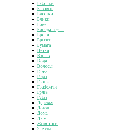
Бабочки
Базовые
Блестки
Блики
Боке
Борода и усы
Брови
Брызги
Бумага
Ветки
Взрыв
Вода
Волосы
Глаза
Горы
Гранж
Граффити
Грязь
Губы
Деревья
Дождь
Дома
Дым
Животные
Звезды