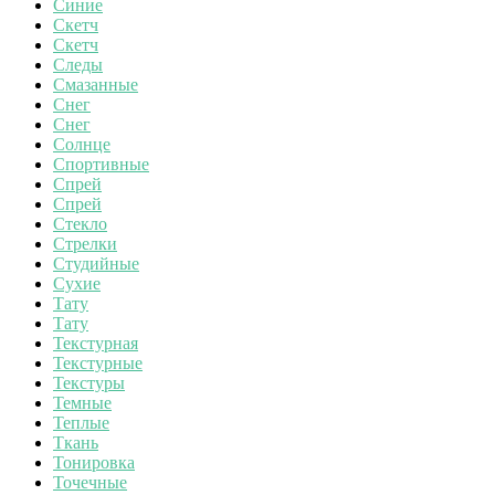
Синие
Скетч
Скетч
Следы
Смазанные
Снег
Снег
Солнце
Спортивные
Спрей
Спрей
Стекло
Стрелки
Студийные
Сухие
Тату
Тату
Текстурная
Текстурные
Текстуры
Темные
Теплые
Ткань
Тонировка
Точечные