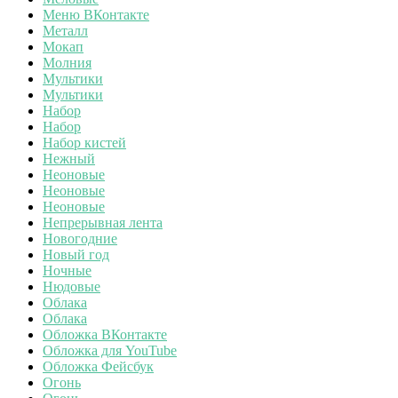
Меню ВКонтакте
Металл
Мокап
Молния
Мультики
Мультики
Набор
Набор
Набор кистей
Нежный
Неоновые
Неоновые
Неоновые
Непрерывная лента
Новогодние
Новый год
Ночные
Нюдовые
Облака
Облака
Обложка ВКонтакте
Обложка для YouTube
Обложка Фейсбук
Огонь