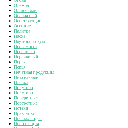
Огонь
Одежда
Оливковый
Оранжевый
Осветляющие
Осенние
Палитра
Пасха
Паутина и пауки
Пейзажный
Переписка
Персиковый
Перья
Перья
Печатная продукция
Пиксельные
Пленка
Полутона
Полутона
Портретные
Портретные
Потеки
Праздники
Превью видео
Презентация