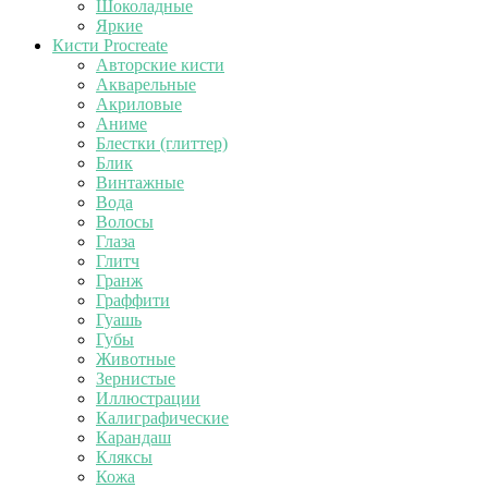
Шоколадные
Яркие
Кисти Procreate
Авторские кисти
Акварельные
Акриловые
Аниме
Блестки (глиттер)
Блик
Винтажные
Вода
Волосы
Глаза
Глитч
Гранж
Граффити
Гуашь
Губы
Животные
Зернистые
Иллюстрации
Калиграфические
Карандаш
Кляксы
Кожа