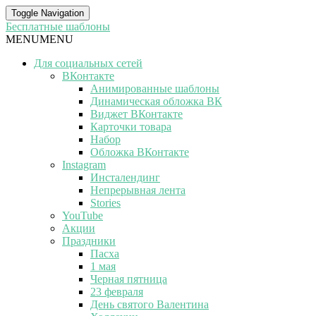
Toggle Navigation
Бесплатные шаблоны
MENU
MENU
Для социальных сетей
ВКонтакте
Анимированные шаблоны
Динамическая обложка ВК
Виджет ВКонтакте
Карточки товара
Набор
Обложка ВКонтакте
Instagram
Инсталендинг
Непрерывная лента
Stories
YouTube
Акции
Праздники
Пасха
1 мая
Черная пятница
23 февраля
День святого Валентина