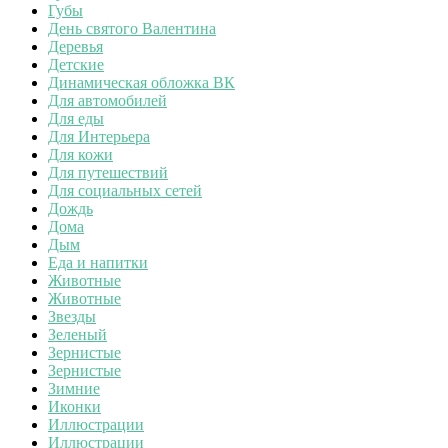
Губы
День святого Валентина
Деревья
Детские
Динамическая обложка ВК
Для автомобилей
Для еды
Для Интерьера
Для кожи
Для путешествий
Для социальных сетей
Дождь
Дома
Дым
Еда и напитки
Животные
Животные
Звезды
Зеленый
Зернистые
Зернистые
Зимние
Иконки
Иллюстрации
Иллюстрации