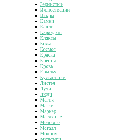
Зернистые
Иллюстрации
Искры
Камни
Капли
Карандаш
Кляксы
Кожа
Космос
Краска
Кресты
Кровь
Крылья
Кустарники
Листья
Лучи
Люди
Магия
Мазки
Маркер
Масляные
Меловые
Металл
Молния
Мультики