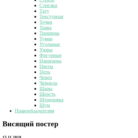
Стрелки
Тату
Текстурная
Точки
Трава
Трещины
Туман
Угольные
Узоры
Фигурные
Царапины
Цветы
Цепь
Череп
Чернила
Шары
Шерсть
Штриховка
Шум
Правообладателям
Висящий
Висящий постер
постер
15.11.2019