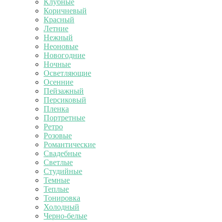
Клубные
Коричневый
Красный
Летние
Нежный
Неоновые
Новогодние
Ночные
Осветляющие
Осенние
Пейзажный
Персиковый
Пленка
Портретные
Ретро
Розовые
Романтические
Свадебные
Светлые
Студийные
Темные
Теплые
Тонировка
Холодный
Черно-белые