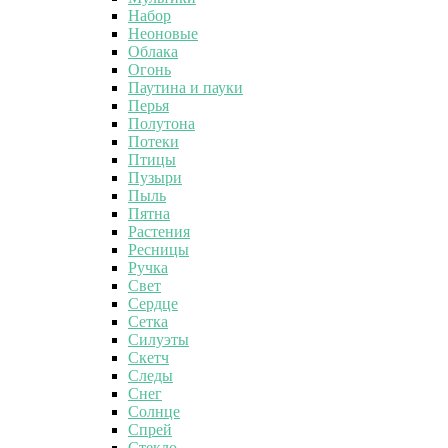
Набор
Неоновые
Облака
Огонь
Паутина и пауки
Перья
Полутона
Потеки
Птицы
Пузыри
Пыль
Пятна
Растения
Ресницы
Ручка
Свет
Сердце
Сетка
Силуэты
Скетч
Следы
Снег
Солнце
Спрей
Стекло