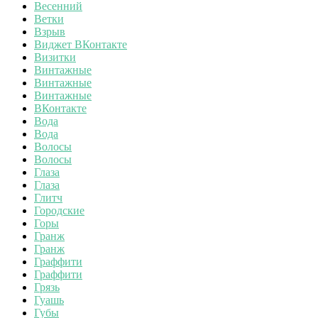
Весенний
Ветки
Взрыв
Виджет ВКонтакте
Визитки
Винтажные
Винтажные
Винтажные
ВКонтакте
Вода
Вода
Волосы
Волосы
Глаза
Глаза
Глитч
Городские
Горы
Гранж
Гранж
Граффити
Граффити
Грязь
Гуашь
Губы