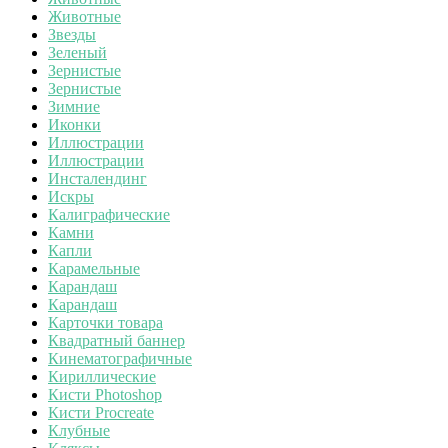
Животные
Звезды
Зеленый
Зернистые
Зернистые
Зимние
Иконки
Иллюстрации
Иллюстрации
Инсталендинг
Искры
Калиграфические
Камни
Капли
Карамельные
Карандаш
Карандаш
Карточки товара
Квадратный баннер
Кинематографичные
Кириллические
Кисти Photoshop
Кисти Procreate
Клубные