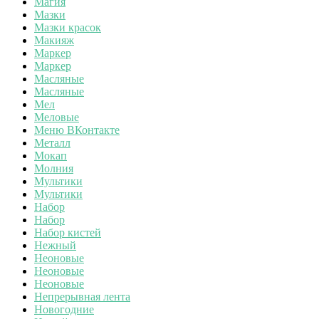
Магия
Мазки
Мазки красок
Макияж
Маркер
Маркер
Масляные
Масляные
Мел
Меловые
Меню ВКонтакте
Металл
Мокап
Молния
Мультики
Мультики
Набор
Набор
Набор кистей
Нежный
Неоновые
Неоновые
Неоновые
Непрерывная лента
Новогодние