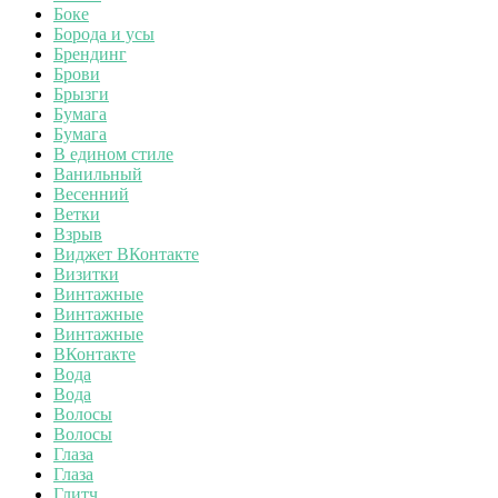
Боке
Борода и усы
Брендинг
Брови
Брызги
Бумага
Бумага
В едином стиле
Ванильный
Весенний
Ветки
Взрыв
Виджет ВКонтакте
Визитки
Винтажные
Винтажные
Винтажные
ВКонтакте
Вода
Вода
Волосы
Волосы
Глаза
Глаза
Глитч