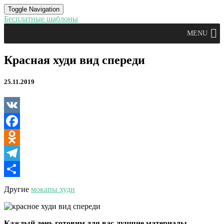
Toggle Navigation
Бесплатные шаблоны
MENU
Красная
Красная худи вид спереди
худи
вид
25.11.2019
спереди
VK
Facebook
Odnoklassniki
Telegram
Отправить
Другие
мокапы худи
Каждый день готовим для вас лучшие материалы.