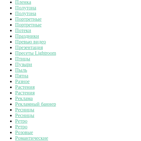
Пленка
Полутона
Полутона
Портретные
Портретные
Потеки
Праздники
Превью видео
Презентация
Пресеты Lightroom
Птицы
Пузыри
Пыль
Пятна
Разное
Растения
Растения
Реклама
Рекламный баннер
Ресницы
Ресницы
Ретро
Ретро
Розовые
Романтические