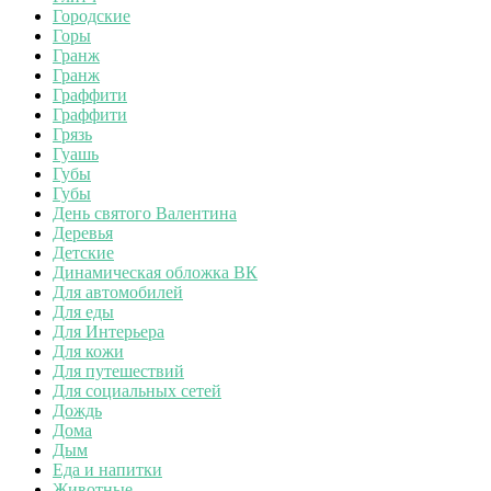
Городские
Горы
Гранж
Гранж
Граффити
Граффити
Грязь
Гуашь
Губы
Губы
День святого Валентина
Деревья
Детские
Динамическая обложка ВК
Для автомобилей
Для еды
Для Интерьера
Для кожи
Для путешествий
Для социальных сетей
Дождь
Дома
Дым
Еда и напитки
Животные