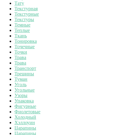
Тату
Текстурная
Текстурные
Текстуры
Темные
Теплые
Ткань
Тонировка
Точечные
Точки
Трава
Трава
Транспорт
Трещины
Туман
Уголь
Угольные
Узоры
Упаковка
Фигурные
Фиолетовые
Холодный
Хэллоуин
Царапины
Царапины