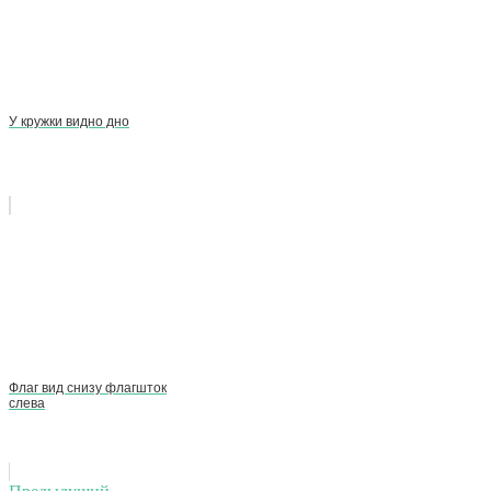
У кружки видно дно
Флаг вид снизу флагшток
слева