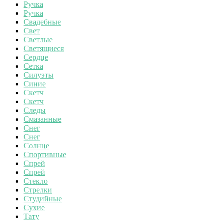
Ручка
Ручка
Свадебные
Свет
Светлые
Светящиеся
Сердце
Сетка
Силуэты
Синие
Скетч
Скетч
Следы
Смазанные
Снег
Снег
Солнце
Спортивные
Спрей
Спрей
Стекло
Стрелки
Студийные
Сухие
Тату