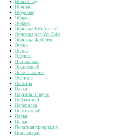
Новый год
Ночные
Нюдовые
Облака
Облака
Обложка ВКонтакте
Обложка для YouTube
Обложка Фейсбук
Огонь
Огонь
Одежда
Оливковый
Оранжевый
Осветляющие
Осенние
Палитра
Пасха
Паутина и пауки
Пейзажный
Переписка
Персиковый
Перья
Перья
Печатная продукция
Пиксельные