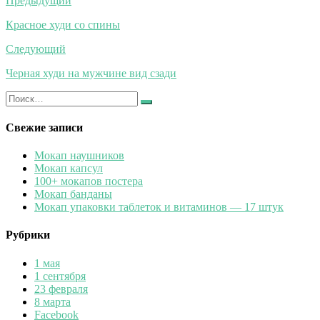
Навигация
Предыдущий
по
Красное худи со спины
записям
Следующий
Черная худи на мужчине вид сзади
Искать:
Найти
Свежие записи
Мокап наушников
Мокап капсул
100+ мокапов постера
Мокап банданы
Мокап упаковки таблеток и витаминов — 17 штук
Рубрики
1 мая
1 сентября
23 февраля
8 марта
Facebook