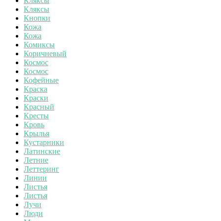
Кляксы
Кляксы
Кнопки
Кожа
Кожа
Комиксы
Коричневый
Космос
Космос
Кофейные
Краска
Краски
Красный
Кресты
Кровь
Крылья
Кустарники
Латинские
Летние
Леттеринг
Линии
Листья
Листья
Лучи
Люди