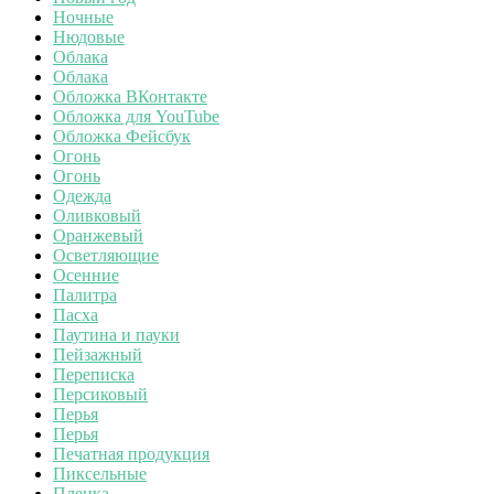
Ночные
Нюдовые
Облака
Облака
Обложка ВКонтакте
Обложка для YouTube
Обложка Фейсбук
Огонь
Огонь
Одежда
Оливковый
Оранжевый
Осветляющие
Осенние
Палитра
Пасха
Паутина и пауки
Пейзажный
Переписка
Персиковый
Перья
Перья
Печатная продукция
Пиксельные
Пленка