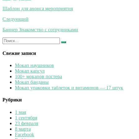
по
Шаблон для анонса мероприятия
записям
Следующий
Баннер Знакомство с сотрудниками
Искать:
Найти
Свежие записи
Мокап наушников
Мокап капсул
100+ мокапов постера
Мокап банданы
Мокап упаковки таблеток и витаминов — 17 штук
Рубрики
1 мая
1 сентября
23 февраля
8 марта
Facebook