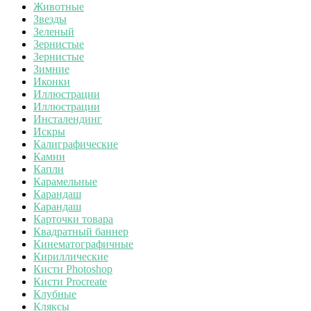
Животные
Звезды
Зеленый
Зернистые
Зернистые
Зимние
Иконки
Иллюстрации
Иллюстрации
Инсталендинг
Искры
Калиграфические
Камни
Капли
Карамельные
Карандаш
Карандаш
Карточки товара
Квадратный баннер
Кинематографичные
Кириллические
Кисти Photoshop
Кисти Procreate
Клубные
Кляксы