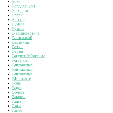
Боке
Борода и усы
Брендинг
Брови
Брызги
Бумага
Бумага
В едином стиле
Ванильный
Весенний
Ветки
Взрыв
Виджет ВКонтакте
Визитки
Винтажные
Винтажные
Винтажные
ВКонтакте
Вода
Вода
Волосы
Волосы
Глаза
Глаза
Глитч