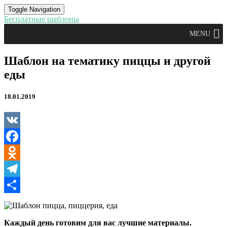
Toggle Navigation
Бесплатные шаблоны
MENU
Шаблон
Шаблон на тематику пиццы и другой
на
еды
тематику
пиццы
и
18.01.2019
другой
еды
VK
Facebook
Odnoklassniki
Telegram
Отправить
Каждый день готовим для вас лучшие материалы.