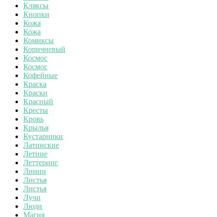
Кляксы
Кнопки
Кожа
Кожа
Комиксы
Коричневый
Космос
Космос
Кофейные
Краска
Краски
Красный
Кресты
Кровь
Крылья
Кустарники
Латинские
Летние
Леттеринг
Линии
Листья
Листья
Лучи
Люди
Магия