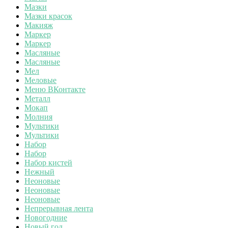
Мазки
Мазки красок
Макияж
Маркер
Маркер
Масляные
Масляные
Мел
Меловые
Меню ВКонтакте
Металл
Мокап
Молния
Мультики
Мультики
Набор
Набор
Набор кистей
Нежный
Неоновые
Неоновые
Неоновые
Непрерывная лента
Новогодние
Новый год