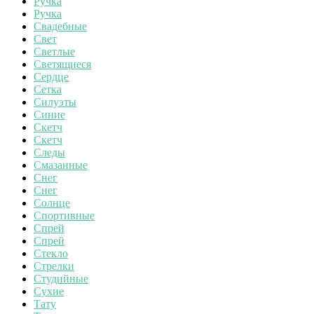
Ручка
Ручка
Свадебные
Свет
Светлые
Светящиеся
Сердце
Сетка
Силуэты
Синие
Скетч
Скетч
Следы
Смазанные
Снег
Снег
Солнце
Спортивные
Спрей
Спрей
Стекло
Стрелки
Студийные
Сухие
Тату