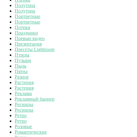
Полутона
Полутона
Портретные
Портретные
Потеки
Праздники
Превью видео
Презентация
Пресеты Lightroom
Птицы
Пузыри
Пыль
Пятна
Разное
Растения
Растения
Реклама
Рекламный баннер
Ресницы
Ресницы
Ретро
Ретро
Розовые
Романтические