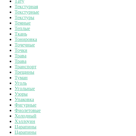
Тату
Текстурная
Текстурные
Текстуры
Темные
Теплые
Ткань
Тонировка
Точечные
Точки
Трава
Трава
Транспорт
Трещины
Туман
Уголь
Угольные
Узоры
Упаковка
Фигурные
Фиолетовые
Холодный
Хэллоуин
Царапины
Царапины