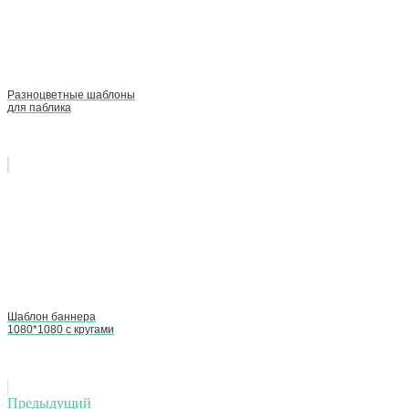
Разноцветные шаблоны
для паблика
Шаблон баннера
1080*1080 с кругами
Навигация
Предыдущий