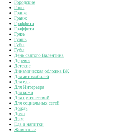
Городские
Горы
Гранж
Гранж
Граффити
Граффити
Грязь
Гуашь
Губы
Губы
День святого Валентина
Деревья
Детские
Динамическая обложка ВК
Для автомобилей
Для еды
Для Интерьера
Для кожи
Для путешествий
Для социальных сетей
Дождь
Дома
Дым
Еда и напитки
Животные